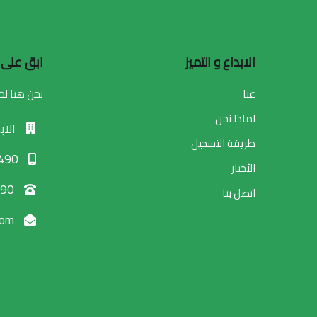
الابداع و التميز
ابق على 
عنا
نحن هنا ل
لماذا نحن
الابد
طريقة التسجيل
0096599038490
الأخبار
0096599038490
اتصل بنا
info@elebdaa.com