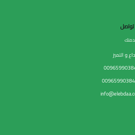
تواصل
خدمتك
اع و التميز