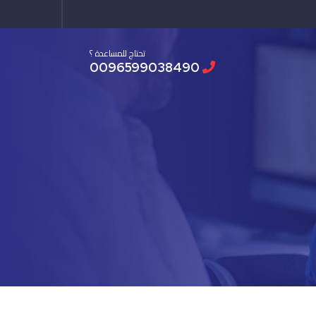
تحتاج للمساعدة ؟
0096599038490